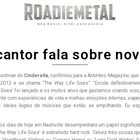
cantor fala sobre no
frontman do
Cinderella
, confirmou para a AntiHero Magazine que
 2013 e se chama “The Way Life Goes”. “Existe definitivame
fe Goes’ foi lançado e os muitos anos que gastamos criando i
nte com experiências de vida e minhas emoções internas, viajand
 ideias legais de músicas que estão se empilhando. Eu es
 nos dias de hoje em Nashville desempenhará um papel signifi
The Way Life Goes’ é sobretudo hard rock. Talvez três coisas q
 ‘Heartbreak Station’ ou ‘Coming Home’ ou ‘Long Cold Winter’.