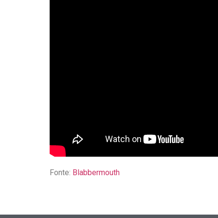
Fonte:
Blabbermouth