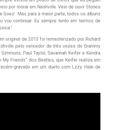
 veio por morar em Nashville. Veio de ouvir Stones
 Goes’. Mas para a maior parte, todos os álbuns
eu vou continuar. Eu sempre tento em termos de
sica.”
m original de 2013 foi remasterizado por Richard
shville pelo vencedor de três vezes do Grammy
l Simmons, Paul Taylor, Savannah Keifer e Kendra
m My Friends” d
os
B
eatles
, que Keifer realiza em
recém-gravado
em
um dueto com Lzzy Hale de