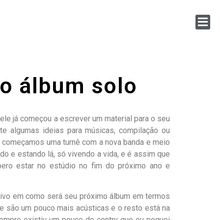
vo álbum solo
 ele já começou a escrever um material para o seu
nte algumas ideias para músicas, compilação ou
sso, começamos uma turnê com a nova banda e meio
o e estando lá, só vivendo a vida, e é assim que
pero estar no estúdio no fim do próximo ano e
cativo em como será seu próximo álbum em termos
ue são um pouco mais acústicas e o resto está na
 Sempre existiu um pouco de contry que eu peguei