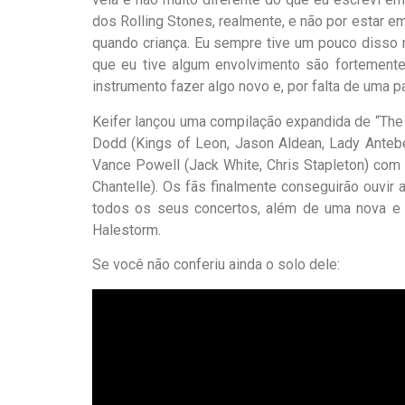
dos Rolling Stones, realmente, e não por estar em
quando criança. Eu sempre tive um pouco disso 
que eu tive algum envolvimento são fortemente
instrumento fazer algo novo e, por falta de uma 
Keifer lançou uma compilação expandida de “The 
Dodd (K
ings of Leon, Jason Aldean, Lady Anteb
Vance Powell (Jack White, Chris Stapleton) com 
Chantelle). Os fãs finalmente conseguir
ão
ouvir a
todos os seus concertos, além de uma nova 
Halestorm.
Se você não conferiu ainda o solo dele: