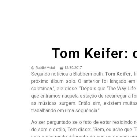
Tom Keifer: 
Roadie Metal
12/30/2017
Segundo noticiou a Blabbermouth,
Tom Keifer
, 
próximo álbum solo. O anterior foi lançado em
coletânea.”, ele disse. “Depois que ‘The Way Li
que entramos naquela estação de recarregar a fo
as músicas surgem. Então sim, existem muitas
trabalhando em uma sequência.”
Ao ser perguntado se o fato de estar residindo
de som e estilo, Tom disse: “Bem, eu acho que ‘
veia e não muito diferente do que eu escrevi em