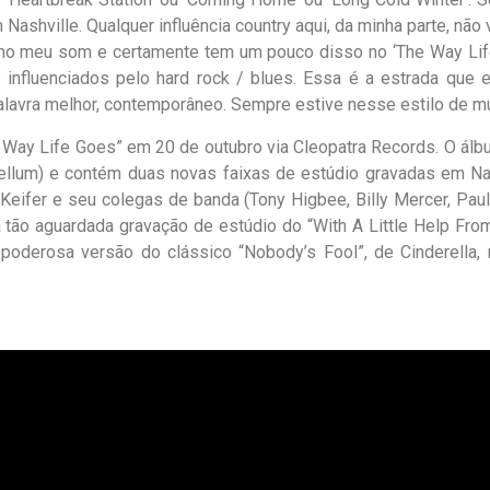
 Nashville. Qualquer influência country aqui, da minha parte, não
no meu som e certamente tem um pouco disso no ‘The Way Life
 influenciados pelo hard rock / blues. Essa é a estrada que 
palavra melhor, contemporâneo. Sempre estive nesse estilo de mú
Way Life Goes” em 20 de outubro via Cleopatra Records. O álbu
ellum)
e contém duas novas faixas de estúdio gravadas em Na
Keifer e seu colegas de banda (Tony Higbee, Billy Mercer, Pau
 tão aguardada gravação de estúdio do “With A Little Help Fro
e poderosa
versão d
o clássico “Nobody’s Fool”,
de Cinderella,