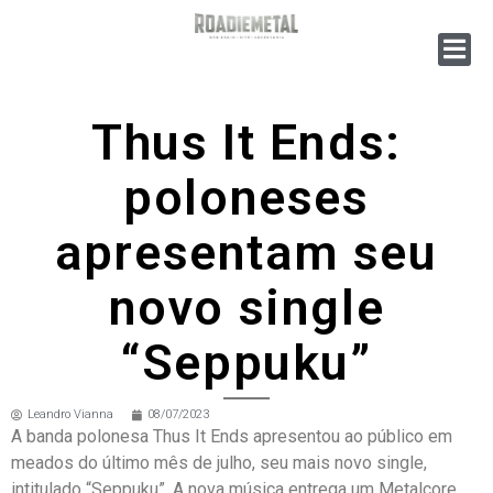
Thus It Ends:
poloneses
apresentam seu
novo single
“Seppuku”
Leandro Vianna
08/07/2023
A banda polonesa Thus It Ends apresentou ao público em
meados do último mês de julho, seu mais novo single,
intitulado “Seppuku”. A nova música entrega um Metalcore