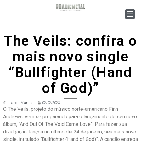
The Veils: confira o
mais novo single
“Bullfighter (Hand
of God)”
Leandro Vianna
02/02/2023
O The Veils, projeto do músico norte-americano Finn
Andrews, vem se preparando para o lançamento de seu novo
álbum, “And Out Of The Void Came Love”. Para fazer sua
divulgação, lançou no último dia 24 de janeiro, seu mais novo
single, intitulado “Bullfighter (Hand of God)”. A canção entrega