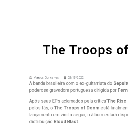
The Troops of
Marcos Gonçalves
02/18/2022
A banda brasileira com o ex-guitarrista do
Sepult
poderosa gravadora portuguesa dirigida por
Fern
Após seus EPs aclamados pela crítica“
The Rise
pelos fãs, o
The Troops of Doom
está finalment
lançamento em vinil a seguir, o álbum estará dis
distribuição
Blood Blast
.