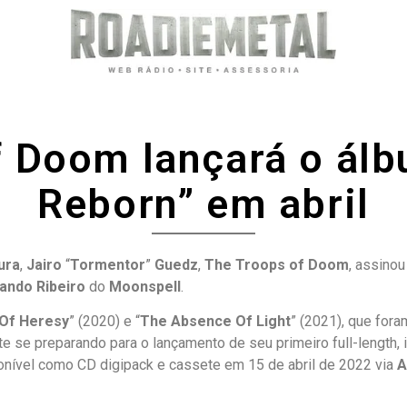
 Doom lançará o álb
Reborn” em abril
ura
,
Jairo
“
Tormentor
”
Guedz
,
The Troops of Doom
, assino
ando Ribeiro
do
Moonspell
.
 Of Heresy
” (2020) e “
The Absence Of Light
” (2021), que fora
e se preparando para o lançamento de seu primeiro full-length, in
ponível como CD digipack e cassete em 15 de abril de 2022 via
A