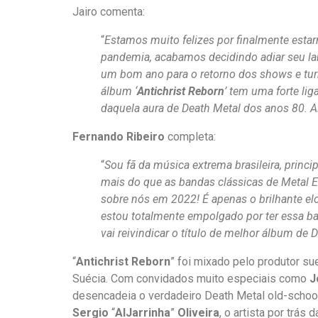
Jairo comenta:
“
Estamos muito felizes por finalmente esta
pandemia, acabamos decidindo adiar seu la
um bom ano para o retorno dos shows e turn
álbum ‘
Antichrist Reborn
’ tem uma forte li
daquela aura de Death Metal dos anos 80. Ali
Fernando Ribeiro
completa:
“
Sou fã da música extrema brasileira, princ
mais do que as bandas clássicas de Metal E
sobre nós em 2022! É apenas o brilhante el
estou totalmente empolgado por ter essa ban
vai reivindicar o título de melhor álbum de 
“
Antichrist Reborn
” foi mixado pelo produtor s
Suécia. Com convidados muito especiais como
J
desencadeia o verdadeiro Death Metal old-school 
Sergio
“
AlJarrinha
”
Oliveira
, o artista por trás d