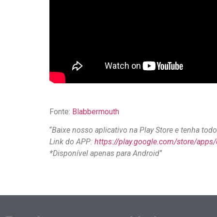
Fonte:
Blabbermouth
“
Baixe nosso aplicativo na Play Store e tenha to
Link do APP:
https://play.google.com/store/apps
*Disponível apenas para Android
”