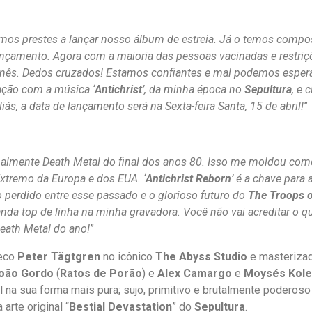
rmos prestes a lançar nosso álbum de estreia. Já o temos comp
nçamento. Agora com a maioria das pessoas vacinadas e restri
ês. Dedos cruzados! Estamos confiantes e mal podemos esperar p
gação com a música ‘
Antichrist
’, da minha época no
Sepultura
, e 
ás, a data de lançamento será na Sexta-feira Santa, 15 de abril!
”
ipalmente Death Metal do final dos anos 80. Isso me moldou como
xtremo da Europa e dos EUA. ‘
Antichrist Reborn
’ é a chave para
o perdido entre esse passado e o glorioso futuro do
The Troops 
da top de linha na minha gravadora. Você não vai acreditar o qu
Death Metal do ano!
”
ueco
Peter Tägtgren
no icônico
The Abyss Studio
e masteriza
oão Gordo
(
Ratos de Porão
) e
Alex Camargo
e
Moysés Kol
na sua forma mais pura; sujo, primitivo e brutalmente poderoso 
a arte original “
Bestial Devastation
” do
Sepultura
.