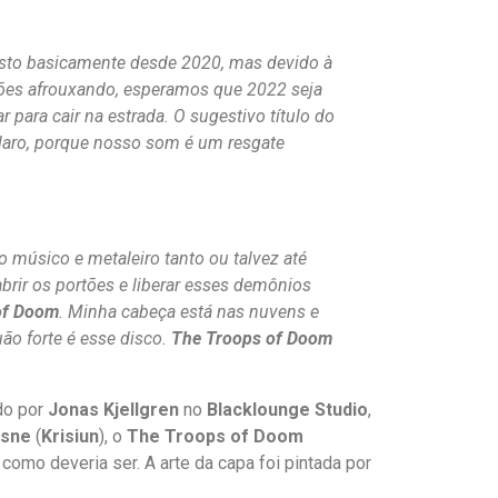
osto basicamente desde 2020, mas devido à
ções afrouxando, esperamos que 2022 seja
ara cair na estrada. O sugestivo título do
claro, porque nosso som é um resgate
 músico e metaleiro tanto ou talvez até
 abrir os portões e liberar esses demônios
of Doom
. Minha cabeça está nas nuvens e
ão forte é esse disco.
The Troops of Doom
do por
Jonas Kjellgren
no
Blacklounge Studio
,
esne
(
Krisiun
), o
The Troops of Doom
como deveria ser. A arte da capa foi pintada por