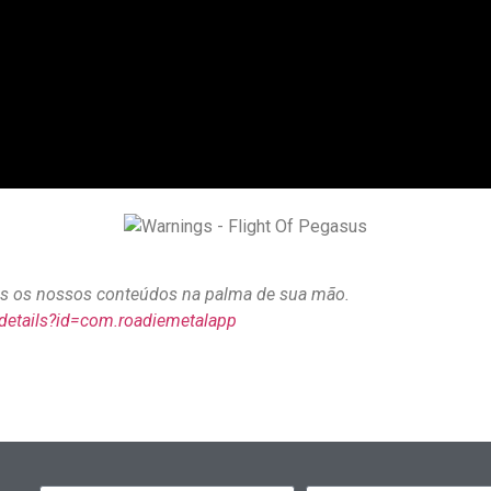
dos os nossos conteúdos na palma de sua mão.
/details?id=com.roadiemetalapp