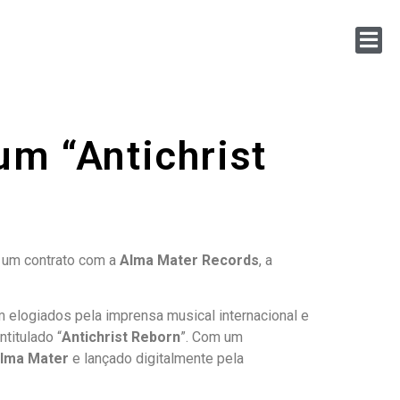
um “Antichrist
u um contrato com a
Alma Mater Records
, a
m elogiados pela imprensa musical internacional e
titulado “
Antichrist Reborn
”. Com um
lma Mater
e lançado digitalmente pela