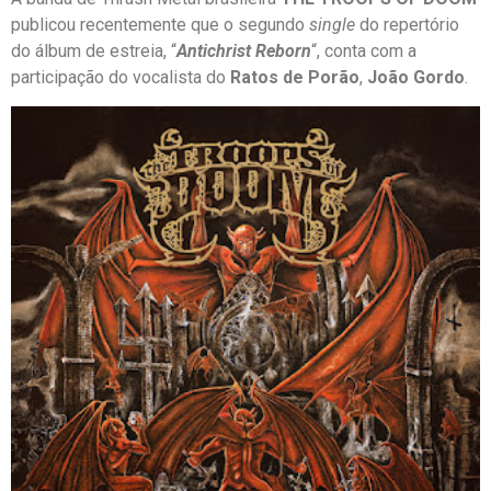
publicou recentemente que o segundo
single
do repertório
do álbum de estreia, “
Antichrist Reborn
“, conta com a
participação do vocalista do
Ratos de Porão
,
João Gordo
.