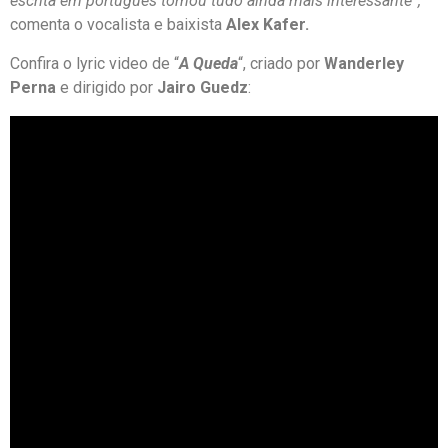
escrita em português tornou tudo ainda mais interessante”,
comenta o vocalista e baixista
Alex Kafer.
Confira o lyric video de “
A Queda
“, criado por
Wanderley
Perna
e dirigido por
Jairo Guedz
: