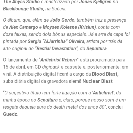
The Abyss Studio
e masterizado por
Jonas Kjellgren
no
Blacklounge Studio
, na Suécia.
O álbum, que, além de
João Gordo
, também traz a presença
de
Alex Camargo
e
Moyses Kolesne
(
Krisiun
), conta com
doze faixas, sendo dois bônus especiais. Já a arte da capa foi
pintada por
Sergio “AlJarrinha” Oliveira
, artista por trás da
arte original de “
Bestial Devastation
“, do
Sepultura
.
O lançamento de “
Antichrist Reborn
” está programado para
15 de abril, em CD
digipack
e cassete e, posteriormente, em
vinil. A distribuição digital ficará a cargo da
Blood Blast,
subsidiária digital da gravadora alemã
Nuclear Blast
.
“
O sugestivo título tem forte ligação com a ‘
Antichrist
‘, da
minha época no
Sepultura
e, claro, porque nosso som é um
resgate daquela aura do death metal dos anos 80
“, conclui
Guedz
.