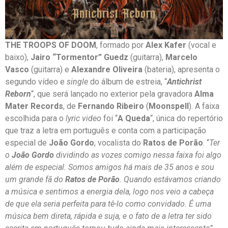
THE TROOPS OF DOOM
, formado por
Alex Kafer
(vocal e
baixo),
Jairo “Tormentor” Guedz
(guitarra),
Marcelo
Vasco
(guitarra) e
Alexandre Oliveira
(bateria), apresenta o
segundo vídeo e
single
do álbum de estreia, “
Antichrist
Reborn
“, que será lançado no exterior pela gravadora
Alma
Mater Records
, de
Fernando Ribeiro
(
Moonspell
). A faixa
escolhida para o
lyric video
foi “
A Queda
“, única do repertório
que traz a letra em português e conta com a participação
especial de
João Gordo
, vocalista do
Ratos de Porão
. “
Ter
o
João Gordo
dividindo as vozes comigo nessa faixa foi algo
além de especial. Somos amigos há mais de 35 anos e sou
um grande fã do
Ratos de Porão
. Quando estávamos criando
a música e sentimos a energia dela, logo nos veio a cabeça
de que ela seria perfeita para tê-lo como convidado. É uma
música bem direta, rápida e suja, e o fato de a letra ter sido