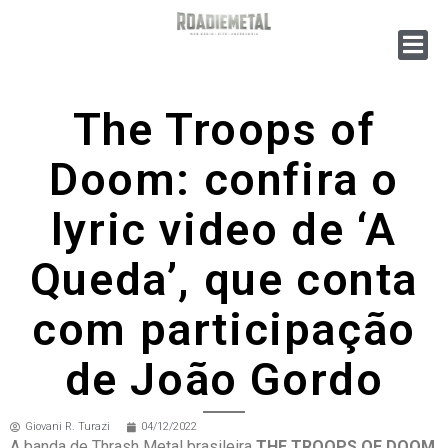
The Troops of
Doom: confira o
lyric video de ‘A
Queda’, que conta
com participação
de João Gordo
Giovani R. Turazi
04/12/2022
A banda de Thrash Metal brasileira
THE TROOPS OF DOOM