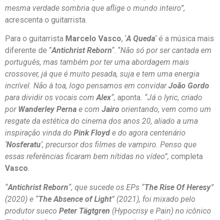
mesma verdade sombria que aflige o mundo inteiro”,
acrescenta o guitarrista.
Para o guitarrista
Marcelo Vasco
, ‘
A Queda
‘ é a música mais
diferente de “
Antichrist Reborn
“. “
Não só por ser cantada em
português, mas também por ter uma abordagem mais
crossover, já que é muito pesada, suja e tem uma energia
incrível. Não à toa, logo pensamos em convidar
João Gordo
para dividir os vocais com
Alex
“,
aponta
. “Já o lyric, criado
por
Wanderley Perna
e com
Jairo
orientando, vem como um
resgate da estética do cinema dos anos 20, aliado a uma
inspiração vinda do
Pink Floyd
e do agora centenário
‘
Nosferatu
‘, precursor dos filmes de vampiro. Penso que
essas referências ficaram bem nítidas no vídeo”,
completa
Vasco
.
“
Antichrist Reborn
“, que sucede os EPs “
The Rise Of Heresy
”
(2020) e “
The Absence of Light
” (2021), foi mixado pelo
produtor sueco
Peter Tägtgren
(Hypocrisy e Pain) no icônico