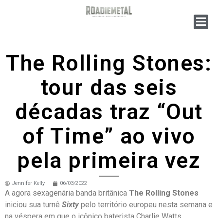
The Rolling Stones:
tour das seis
décadas traz “Out
of Time” ao vivo
pela primeira vez
Jennifer Kelly
06/03/2022
A agora sexagenária banda britânica
The Rolling Stones
iniciou sua turnê
Sixty
pelo território europeu nesta semana e
na véspera em que o icônico baterista Charlie Watts