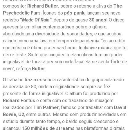
compositor
Richard Butler
, sobre o retorno a ativa do
The
Psychedelic Furs
. Ícones do
pós-punk
, lançam seu novo
registro
“
Made Of Rain
“
, depois de quase
30 anos
! O disco
apresenta um olhar contemporâneo sobre o gênero,
abordando uma diversidade de sonoridades, e que acabou
caindo como uma luva em tempos de pandemia: “eu acredito
que música é ótimo pra essas horas. Inclusive música que te
deixe triste. Sinto que canções melancólicas tem um poder
inigualável de tocar a pessoa onde faça ela se sentir forte de
novo”, reforça
Butler
.
O trabalho traz a essência característica do grupo aclamado
na década de 80, onde a originalidade sempre se fez
presente de forma inigualável. O álbum foi produzido por
Richard Fortus
e conta com os trabalhos de mixagem
realizados por
Tim Palmer
, famoso por trabalhar com
David
Bowie
,
U2
, entre outros. Mesmo sem produzir novidades em
estúdio durante tanto tempo, o bardo seguiu crescendo e
alcançou
150 milhões de streams
nas plataformas digitais.