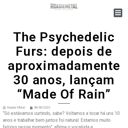
The Psychedelic
Furs: depois de
aproximadamente
30 anos, lançam
“Made Of Rain”
Roadie Metal
08/09/2020
“Só estávamos curtindo, sabe? Voltamos a tocar há uns 10
anos e trabalhar bem juntos foi natural. Estamos muito
felizes nesse momento”, afirma o vocalista e