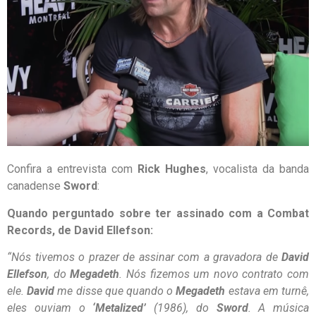
Confira a entrevista com
Rick Hughes
, vocalista da banda
canadense
Sword
:
Quando perguntado sobre ter assinado com a Combat
Records, de David Ellefson:
“Nós tivemos o prazer de assinar com a gravadora de
David
Ellefson
, do
Megadeth
. Nós fizemos um novo contrato com
ele.
David
me disse que quando o
Megadeth
estava em turnê,
eles ouviam o
‘Metalized’
(1986), do
Sword
. A música