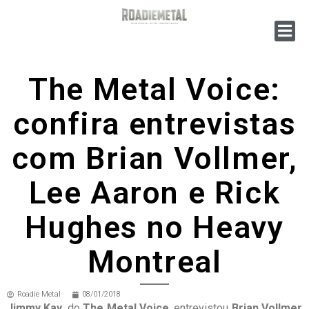
The Metal Voice:
confira entrevistas
com Brian Vollmer,
Lee Aaron e Rick
Hughes no Heavy
Montreal
Roadie Metal
08/01/2018
Jimmy Kay
, do
The Metal Voice
, entrevistou
Brian Vollmer