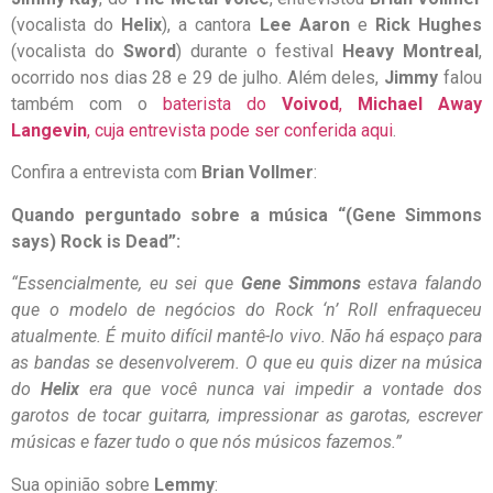
(vocalista do
Helix
), a cantora
Lee Aaron
e
Rick Hughes
(vocalista do
Sword
) durante o festival
Heavy Montreal
,
ocorrido nos dias 28 e 29 de julho. Além deles,
Jimmy
falou
também com o
baterista do
Voivod
,
Michael Away
Langevin
, cuja entrevista pode ser conferida aqui
.
Confira a entrevista com
Brian Vollmer
:
Quando perguntado sobre a música “(Gene Simmons
says) Rock is Dead”:
“Essencialmente, eu sei que
Gene Simmons
estava falando
que o modelo de negócios do Rock ‘n’ Roll enfraqueceu
atualmente. É muito difícil mantê-lo vivo. Não há espaço para
as bandas se desenvolverem. O que eu quis dizer na música
do
Helix
era que você nunca vai impedir a vontade dos
garotos de tocar guitarra, impressionar as garotas, escrever
músicas e fazer tudo o que nós músicos fazemos.”
Sua opinião sobre
Lemmy
: