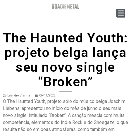
The Haunted Youth:
projeto belga lança
seu novo single
“Broken”
Leandro Vianna
06/11/2022
O The Haunted Youth, projeto solo do músico belga Joachim
Liebens, apresentou no início do mês de junho o seu mais
novo single, intitulado “Broken”. A canção mescla com muita
competência, elementos do Indie Rock e do Shoegaze, o que
resulta não só em boas atmosferas, como também em