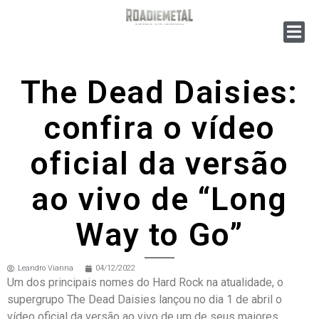
The Dead Daisies:
confira o vídeo
oficial da versão
ao vivo de “Long
Way to Go”
Leandro Vianna
04/12/2022
Um dos principais nomes do Hard Rock na atualidade, o
supergrupo The Dead Daisies lançou no dia 1 de abril o
vídeo oficial da versão ao vivo de um de seus maiores