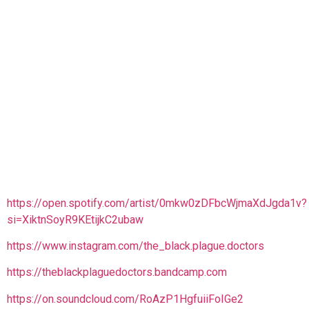
https://open.spotify.com/artist/0mkw0zDFbcWjmaXdJgda1v?
si=XiktnSoyR9KEtijkC2ubaw
https://www.instagram.com/the_black.plague.doctors
https://theblackplaguedoctors.bandcamp.com
https://on.soundcloud.com/RoAzP1HgfuiiFoIGe2