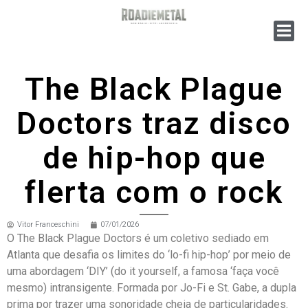
The Black Plague
Doctors traz disco
de hip-hop que
flerta com o rock
Vitor Franceschini
07/01/2026
O The Black Plague Doctors é um coletivo sediado em
Atlanta que desafia os limites do ‘lo-fi hip-hop’ por meio de
uma abordagem ‘DIY’ (do it yourself, a famosa ‘faça você
mesmo) intransigente. Formada por Jo-Fi e St. Gabe, a dupla
prima por trazer uma sonoridade cheia de particularidades.