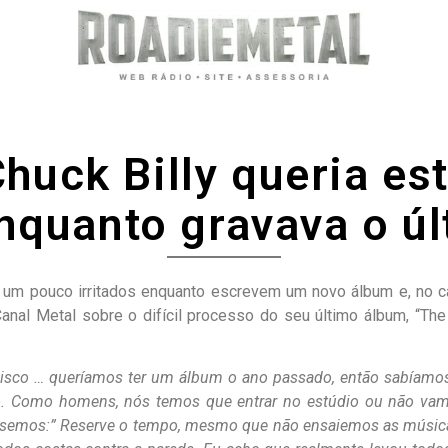
huck Billy queria est
nquanto gravava o ú
m pouco irritados enquanto escrevem um novo álbum e, no ca
o Canal Metal sobre o difícil processo do seu último álbum, “Th
isco … queríamos ter um álbum o ano passado, então sabíamos
 Como homens, nós temos que entrar no estúdio ou não vamo
semos:” Reserve o tempo, mesmo que não ensaiemos as músi