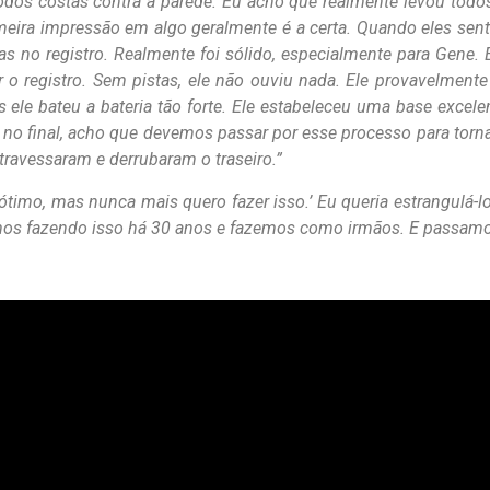
 todos costas contra a parede. Eu acho que realmente levou todo
meira impressão em algo geralmente é a certa. Quando eles sen
s no registro. Realmente foi sólido, especialmente para Gene
o registro. Sem pistas, ele não ouviu nada. Ele provavelment
le bateu a bateria tão forte. Ele estabeleceu uma base excelen
no final, acho que devemos passar por esse processo para tornar 
 atravessaram e derrubaram o traseiro.”
É ótimo, mas nunca mais quero fazer isso.’ Eu queria estrangulá-l
mos fazendo isso há 30 anos e fazemos como irmãos. E passamo