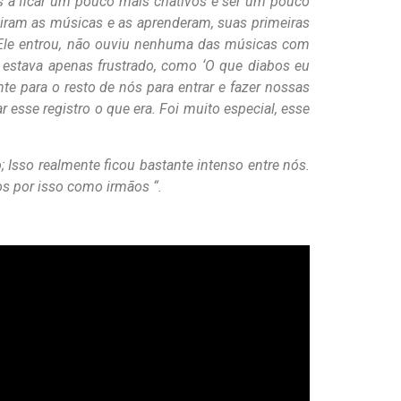
s a ficar um pouco mais criativos e ser um pouco
tiram as músicas e as aprenderam, suas primeiras
. Ele entrou, não ouviu nenhuma das músicas com
e estava apenas frustrado, como ‘O que diabos eu
te para o resto de nós para entrar e fazer nossas
esse registro o que era. Foi muito especial, esse
o; Isso realmente ficou bastante intenso entre nós.
s por isso como irmãos “.