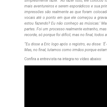
simplesmente fazer. “Ao fazer isso, ele colocou
mais aventureiros e serem esporádicos e sua pri
impressões são realmente as que foram colocada
vocais até o ponto em que ele começou a gravar 
estou fazendo? Eu não conheço as músicas.’ Mas e
partes. Foi um processo realmente estranho, mas 
recorde, só porque foi difícil, mas no final, todos
“Eu disse a Eric logo após o registro, eu disse: ‘
Mas, no final, lutamos como irmãos porque esta
Confira a entrevista na integra no vídeo abaixo: