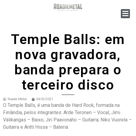
Temple Balls: em
nova gravadora,
banda prepara o
terceiro disco
Roadie Metal
04/02/2021
O Temple Balls, é uma banda de Hard Rock, formada na
Finlândia, pelos integrantes: Arde Teronen – Vocal; Jimi
Välikangas – Baixo; Jiri Paavonaho – Guitarra; Niko Vuorela –
Guitarra e Antti Hissa – Bateria.