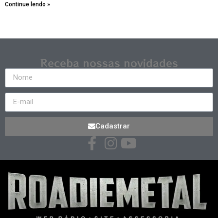
Continue lendo »
Receba nossas novidades
Cadastrar