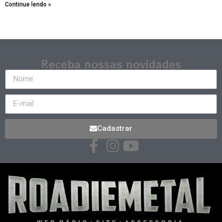
Continue lendo »
Receba nossas novidades
Cadastrar