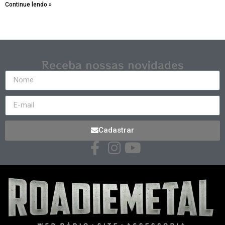
Continue lendo »
Receba nossas novidades
Cadastrar