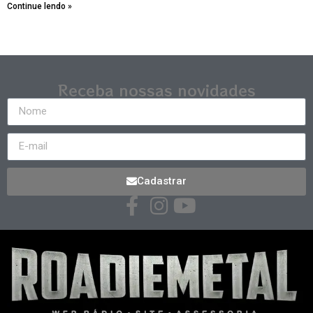
Continue lendo »
Receba nossas novidades
Cadastrar