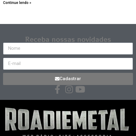
Continue lendo »
Receba nossas novidades
Cadastrar