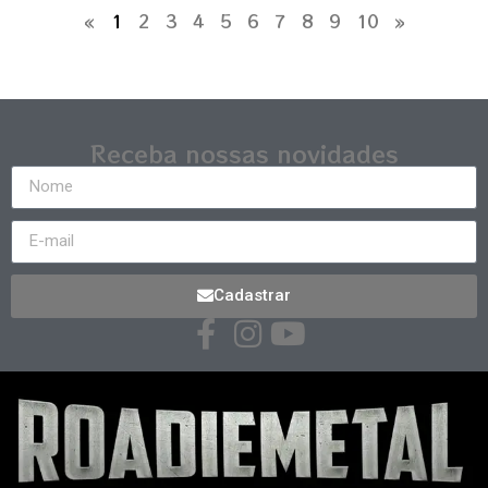
«
1
2
3
4
5
6
7
8
9
10
»
Receba nossas novidades
Cadastrar