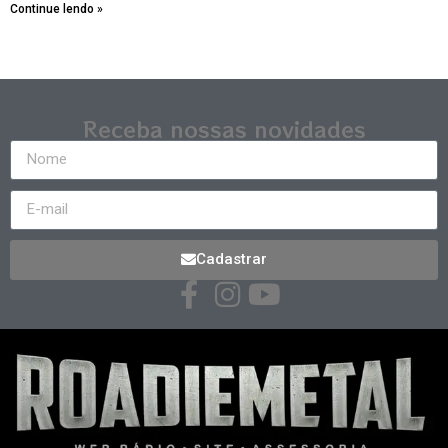
Continue lendo »
Receba nossas novidades
Cadastrar