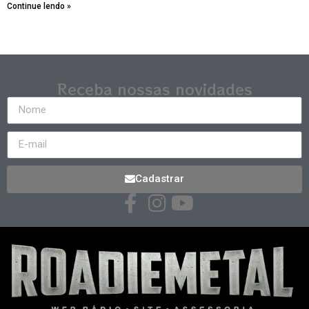
Continue lendo »
Receba nossas novidades
Cadastrar