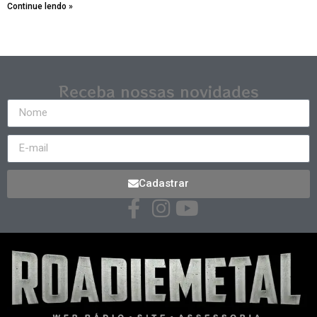
Continue lendo »
Receba nossas novidades
Cadastrar