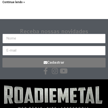
Continue lendo »
Receba nossas novidades
Cadastrar