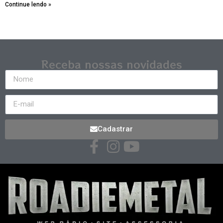
Continue lendo »
Receba nossas novidades
Cadastrar