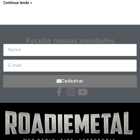
Continue lendo »
Receba nossas novidades
Cadastrar