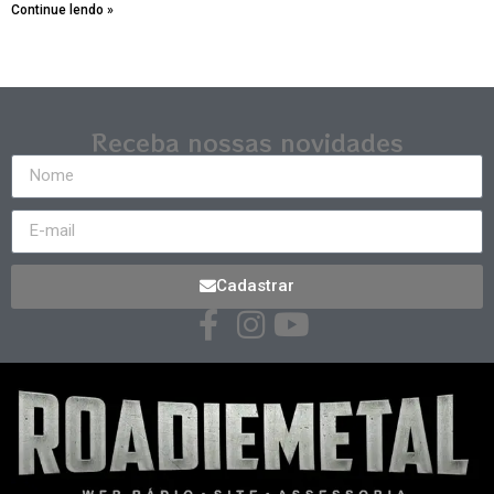
Continue lendo »
Receba nossas novidades
Cadastrar