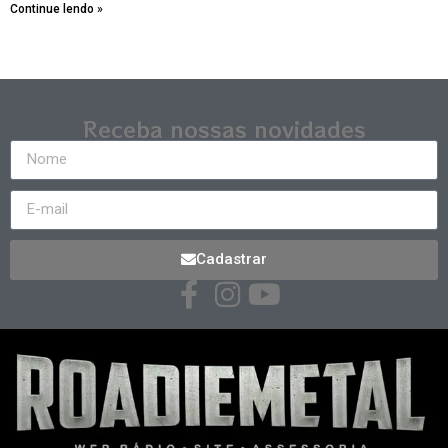
Continue lendo »
Receba nossas novidades
Cadastrar