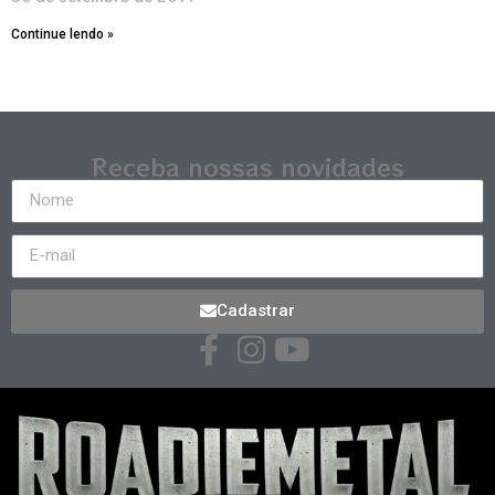
Continue lendo »
Receba nossas novidades
Cadastrar