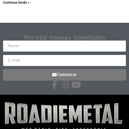
Continue lendo »
Receba nossas novidades
Cadastrar