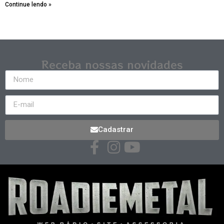
Continue lendo »
Receba nossas novidades
Cadastrar