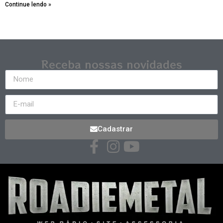
Continue lendo »
Receba nossas novidades
Cadastrar