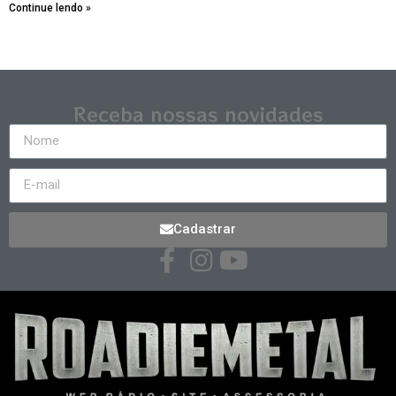
Continue lendo »
Receba nossas novidades
Cadastrar