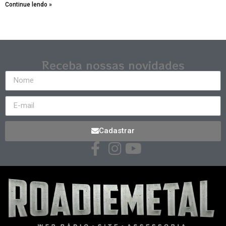
Continue lendo »
Receba nossas novidades
Cadastrar