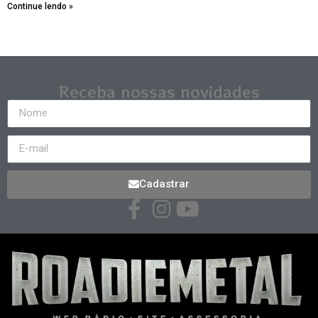
Continue lendo »
Receba nossas novidades
Cadastrar