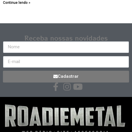
Continue lendo »
Receba nossas novidades
Cadastrar