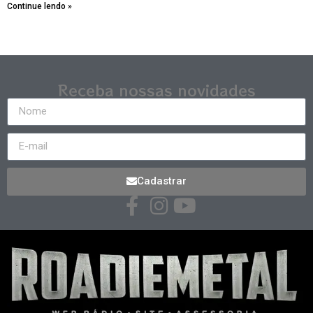
Continue lendo »
Receba nossas novidades
Cadastrar