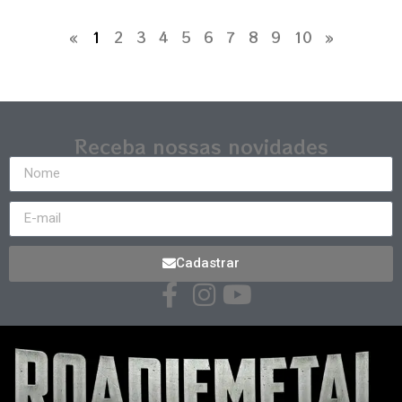
«
1
2
3
4
5
6
7
8
9
10
»
Receba nossas novidades
Cadastrar