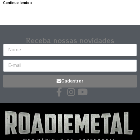
Continue lendo »
Receba nossas novidades
Cadastrar