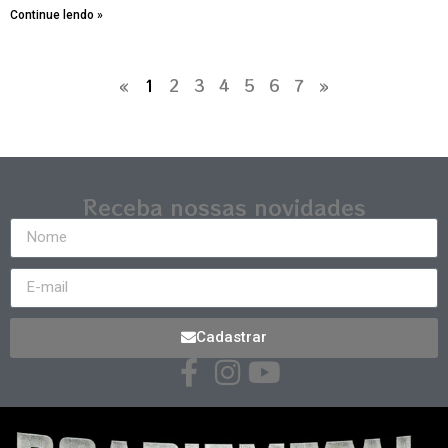
Continue lendo »
«
1
2
3
4
5
6
7
»
Receba nossas novidades
Cadastrar