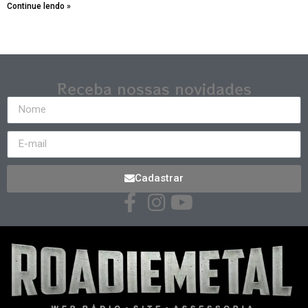
Continue lendo »
Receba nossas novidades
Cadastrar