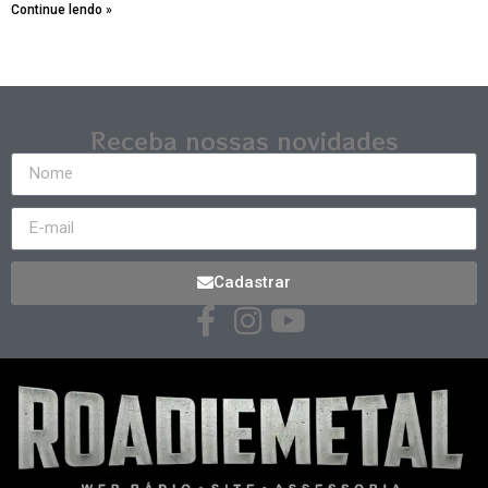
Continue lendo »
Receba nossas novidades
Cadastrar