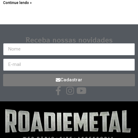
Continue lendo »
Receba nossas novidades
Cadastrar