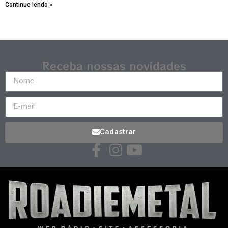
Continue lendo »
Receba nossas novidades
Cadastrar