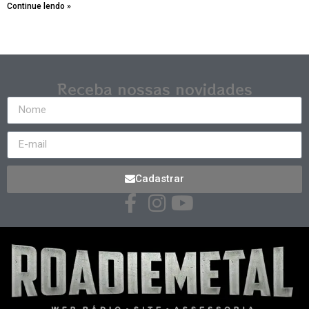
Continue lendo »
Receba nossas novidades
Cadastrar