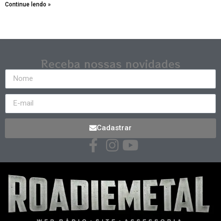
Continue lendo »
Receba nossas novidades
Cadastrar