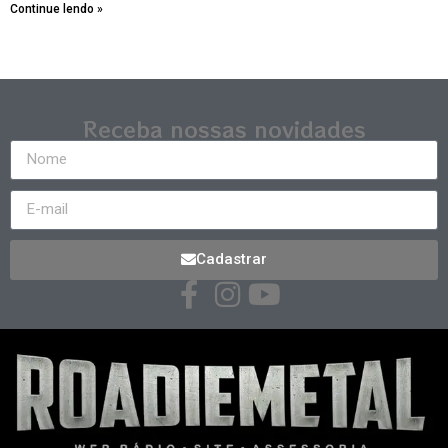
Continue lendo »
Receba nossas novidades
Cadastrar