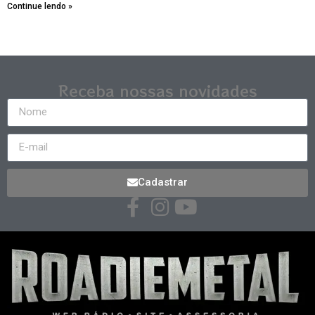
Continue lendo »
Receba nossas novidades
Cadastrar