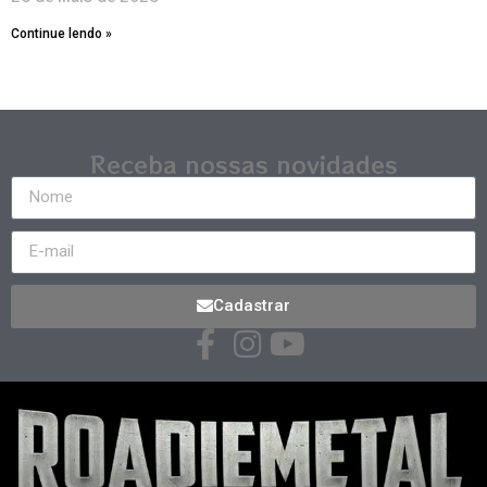
Continue lendo »
Receba nossas novidades
Cadastrar