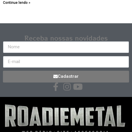
Continue lendo »
Receba nossas novidades
Cadastrar