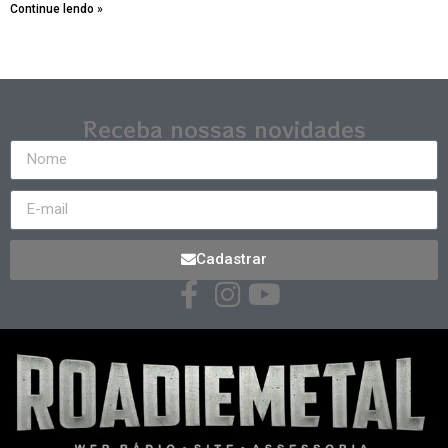
Continue lendo »
Receba nossas novidades
Cadastrar